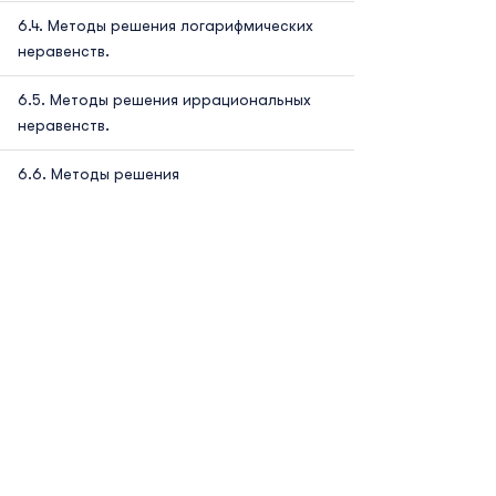
Методы решения логарифмических
неравенств.
Методы решения иррациональных
неравенств.
Методы решения
тригонометрических неравенств.
Использование свойств и графиков
функций при решении неравенств.
Практикум. Решение задач. Тесты
РАЗДЕЛ Стереометрия - 10
класс.