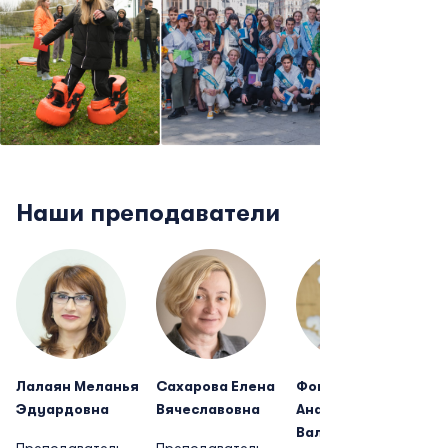
Наши преподаватели
Лалаян Меланья
Сахарова Елена
Фомичева
Эдуардовна
Вячеславовна
Анастасия
Валентиновна