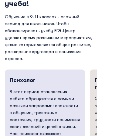
учеба!
Обучение в 9-11 классах - сложный
период для школьников. Чтобы
сбалансировать учебу ЕГЭ-Центр
уделяет время различным мероприятиям,
целью которых является общее развитие,
расширение кругозора и понижение
стресса.
Психолог
Поездки на
производство
В этот период становления
Очень важно знать,
ребята обращаются с самыми
мир. Как, из чего и
разными запросами: сложности
способом производ
в общении, тревожные
вокруг нас. Поездк
состояния, трудности понимания
производство отли
своих желаний и целей в жизни.
все увидеть своими
Наш психолог оказывает