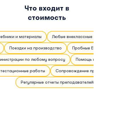
Что входит в
стоимость
чебники и материалы
Любые внеклассные мероприятия
Поездки на производство
Пробные ЕГЭ и профориента
инистрации по любому вопросу
Помощь в оформлении док
ттестационные работы
Сопровождение при сдаче ЕГЭ
Регулярные отчеты преподавателей
Как поступить в
школу?