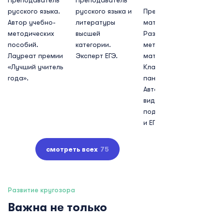
Преподаватель
Преподаватель
русского языка.
русского языка и
Преподаватель
Автор учебно-
литературы
математики.
методических
высшей
Разработчик
пособий.
категории.
методических
Лауреат премии
Эксперт ЕГЭ.
материалов
«Лучший учитель
Классического
года».
пансиона МГУ.
Автор
видеокурсов
подготовки к ОГЭ
и ЕГЭ.
смотреть всех
75
Развитие кругозора
Важна не только