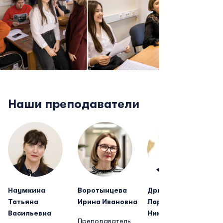
Наши преподаватели
Наумкина
Воротынцева
Дрючевская
Татьяна
Ирина Ивановна
Лариса
Васильевна
Николаевна
Преподаватель