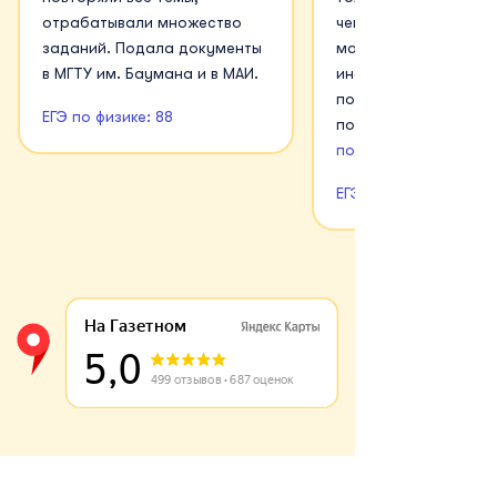
отрабатывали множество
чем на 90 баллов. С
заданий. Подала документы
математикой и
в МГТУ им. Баумана и в МАИ.
информатикой получ
получше. Планирую
ЕГЭ по физике: 88
поступать в МГТУ им.
подробнее
ЕГЭ по физике: 88