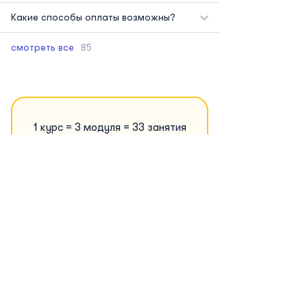
Какие способы оплаты возможны?
смотреть все
85
1 курс = 3 модуля = 33 занятия
1 раз в неделю по 125 минут
8 сен 2026 – 25 мая 2027
30 800 руб.
от
/ модуль
Подробнее...
Набор на курсы
до
31 августа 2026
Количество мест ограничено