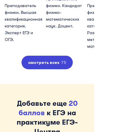
Преподаватель
физики. Кандидат
Преподаватель
физики. Высшая
физико-
физики. Первая
квалификационная
математических
квалификационная
категория.
наук. Доцент.
категория.
Эксперт ЕГЭ и
Разработчик
ОГЭ.
методических
материалов.
смотреть всех
75
Добавьте еще
20
баллов
к ЕГЭ на
практикуме ЕГЭ-
Центра