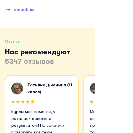
подробнее
Отзывы
Нас рекомендуют
5347 отзывов
Татьяна, ученица (11
класс)
Курсы мне помогли, я
Мне у вас понравило
осталась довольна
спасибо! Ходил на т
результатом! На занятиях
предмета. К сожале
повторяли все темы,
только физику сдал 